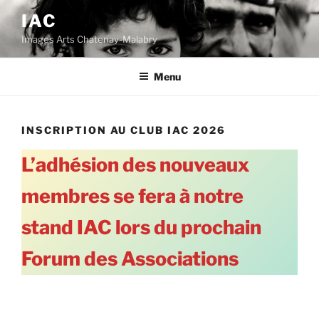
Aller
IAC
au
Images Arts Chatenay-Malabry
contenu
principal
Menu
INSCRIPTION AU CLUB IAC 2026
L’adhésion des nouveaux
membres se fera à notre
stand IAC lors du prochain
Forum des Associations