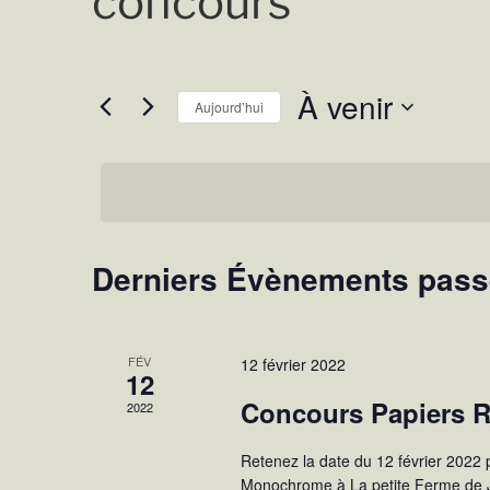
concours
À venir
Aujourd’hui
S
é
l
e
c
Derniers Évènements pas
t
i
o
n
FÉV
12 février 2022
12
n
e
Concours Papiers 
2022
z
u
Retenez la date du 12 février 2022 
n
Monochrome à La petite Ferme de Ja