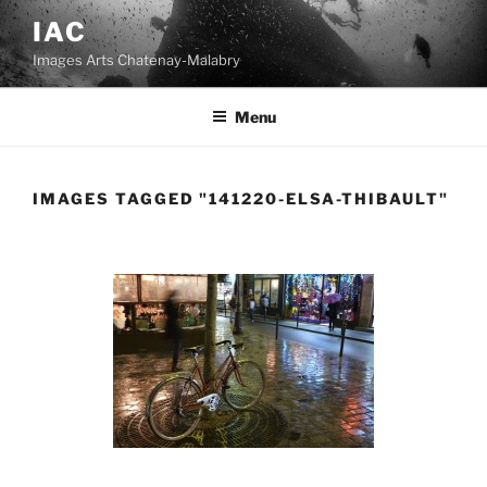
Aller
IAC
au
Images Arts Chatenay-Malabry
contenu
principal
Menu
IMAGES TAGGED "141220-ELSA-THIBAULT"