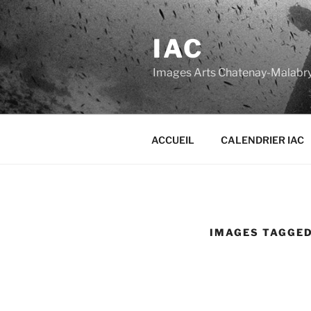
Aller
au
IAC
contenu
principal
Images Arts Chatenay-Malabr
ACCUEIL
CALENDRIER IAC
IMAGES TAGGED