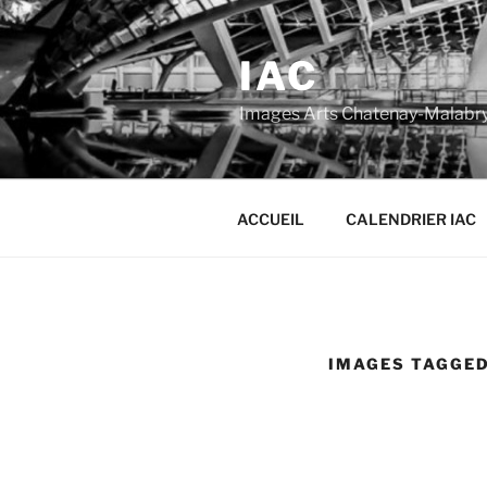
Aller
au
IAC
contenu
principal
Images Arts Chatenay-Malabr
ACCUEIL
CALENDRIER IAC
IMAGES TAGGED