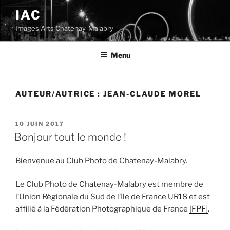
Aller
IAC
au
Images Arts Chatenay-Malabry
contenu
principal
Menu
AUTEUR/AUTRICE :
JEAN-CLAUDE MOREL
PUBLIÉ
10 JUIN 2017
LE
Bonjour tout le monde !
Bienvenue au Club Photo de Chatenay-Malabry.
Le Club Photo de Chatenay-Malabry est membre de
l’Union Régionale du Sud de l’Ile de France
UR18
et est
affilié à la Fédération Photographique de France
[FPF]
.