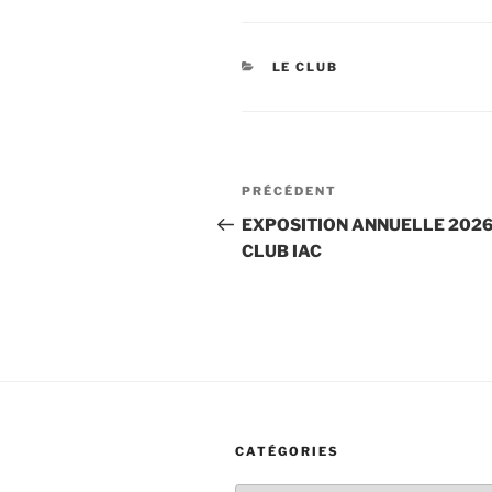
CATÉGORIES
LE CLUB
Navigation
Article
PRÉCÉDENT
de
précédent
EXPOSITION ANNUELLE 2026
CLUB IAC
l’article
CATÉGORIES