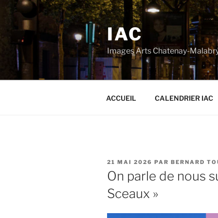
Aller
au
IAC
contenu
principal
Images Arts Chatenay-Malabr
ACCUEIL
CALENDRIER IAC
PUBLIÉ
21 MAI 2026
PAR
BERNARD TO
LE
On parle de nous s
Sceaux »