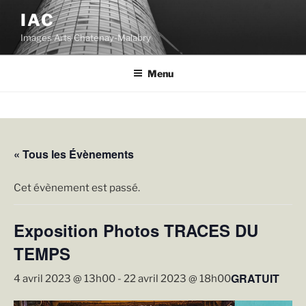
Aller
IAC
au
Images Arts Chatenay-Malabry
contenu
principal
Menu
« Tous les Évènements
Cet évènement est passé.
Exposition Photos TRACES DU
TEMPS
GRATUIT
4 avril 2023 @ 13h00
-
22 avril 2023 @ 18h00