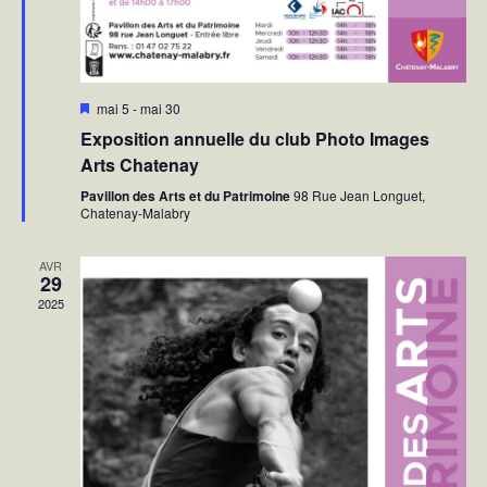
m
t
e
a
n
t
t
i
M
mai 5
-
mai 30
i
o
Exposition annuelle du club Photo Images
s
e
n
Arts Chatenay
n
s
a
Pavillon des Arts et du Patrimoine
98 Rue Jean Longuet,
v
Chatenay-Malabry
a
n
t
AVR
29
2025