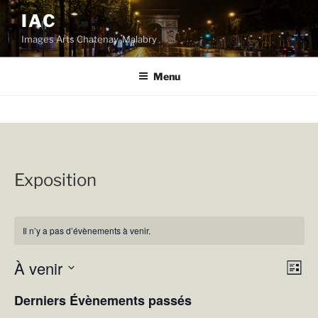
Aller
IAC
au
Images Arts Chatenay-Malabry
contenu
principal
Menu
Exposition
Il n’y a pas d’évènements à venir.
À venir
N
N
L
a
a
i
S
Derniers Évènements passés
s
v
é
v
t