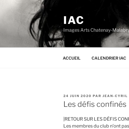
Aller
au
IAC
contenu
principal
Images Arts Chatenay-Malabr
ACCUEIL
CALENDRIER IAC
PUBLIÉ
24 JUIN 2020
PAR
JEAN-CYRIL
LE
Les défis confinés
|RETOUR SUR LES DÉFIS CONF
Les membres du club n’ont pa