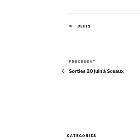
CATÉGORIES
DEFIS
Navigation
Article
PRÉCÉDENT
de
précédent
Sorties 20 juin à Sceaux
l’article
CATÉGORIES