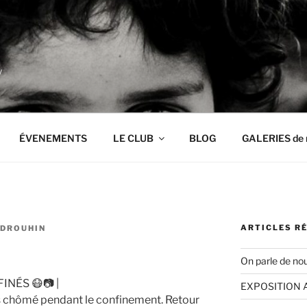
y
ÉVENEMENTS
LE CLUB
BLOG
GALERIES de 
ARTICLES R
 DROUHIN
On parle de nou
INÉS 😷📷 |
EXPOSITION 
s chômé pendant le confinement. Retour