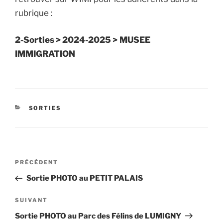
rubrique :
2-Sorties > 2024-2025 >
MUSEE
IMMIGRATION
CATÉGORIES
SORTIES
Navigation
Article
PRÉCÉDENT
de
précédent
Sortie PHOTO au PETIT PALAIS
l’article
Article
SUIVANT
suivant
Sortie PHOTO au Parc des Félins de LUMIGNY