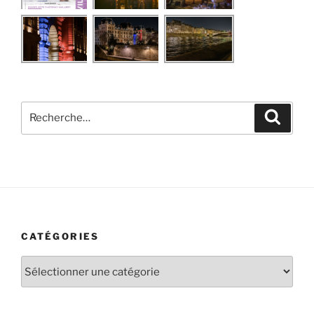
Recherche
Recher
pour
:
CATÉGORIES
Catégories