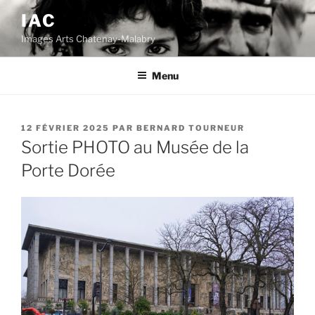
Aller
IAC
au
Images Arts Chatenay-Malabry
contenu
principal
Menu
PUBLIÉ
12 FÉVRIER 2025
PAR
BERNARD TOURNEUR
LE
Sortie PHOTO au Musée de la
Porte Dorée