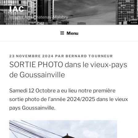
Aller
IAC
au
Images Arts Chatenay-Malabry
contenu
principal
Menu
PUBLIÉ
23 NOVEMBRE 2024
PAR
BERNARD TOURNEUR
LE
SORTIE PHOTO dans le vieux-pays
de Goussainville
Samedi 12 Octobre a eu lieu notre première
sortie photo de l’année 2024/2025 dans le vieux
pays Goussainville.