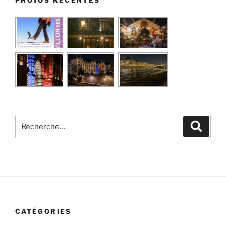
Recherche
Recher
pour
:
CATÉGORIES