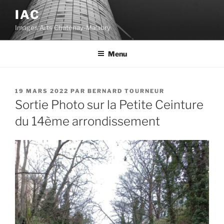
Aller
IAC
au
Images Arts Chatenay-Malabry
contenu
principal
Menu
PUBLIÉ
19 MARS 2022
PAR
BERNARD TOURNEUR
LE
Sortie Photo sur la Petite Ceinture
du 14ème arrondissement