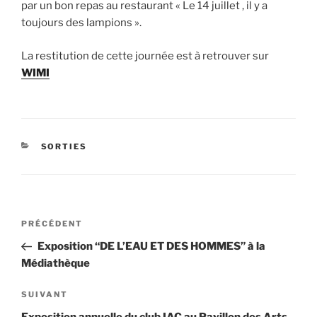
par un bon repas au restaurant « Le 14 juillet , il y a
toujours des lampions ».
La restitution de cette journée est à retrouver sur
WIMI
CATÉGORIES
SORTIES
Navigation
Article
PRÉCÉDENT
de
précédent
Exposition “DE L’EAU ET DES HOMMES” à la
l’article
Médiathèque
Article
SUIVANT
suivant
Exposition annuelle du club IAC au Pavillon des Arts