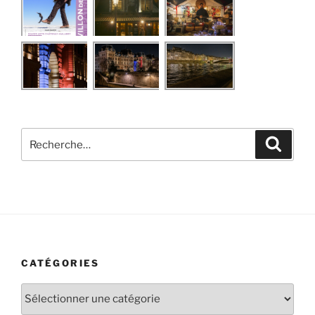
Recherche
Recher
pour
:
CATÉGORIES
Catégories